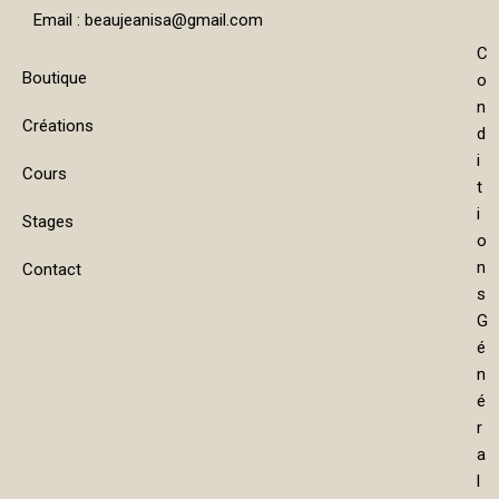
Email : beaujeanisa@gmail.com
C
Boutique
o
n
Créations
d
i
Cours
t
i
Stages
o
n
Contact
s
G
é
n
é
r
a
l