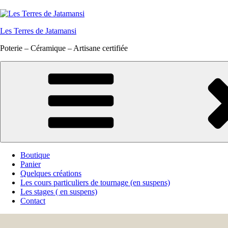
Aller
au
contenu
Les Terres de Jatamansi
principal
Poterie – Céramique – Artisane certifiée
Boutique
Panier
Quelques créations
Les cours particuliers de tournage (en suspens)
Les stages ( en suspens)
Contact