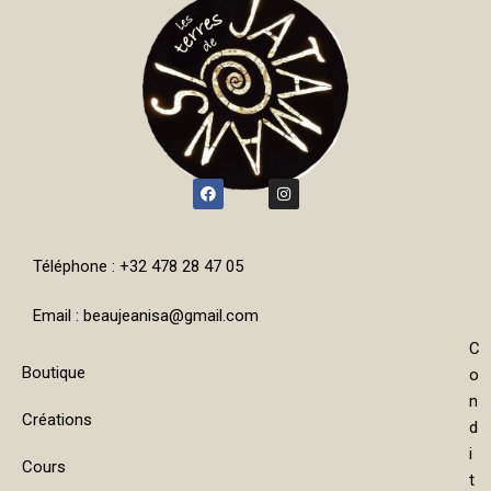
Téléphone : +32 478 28 47 05
Email : beaujeanisa@gmail.com
C
Boutique
o
n
Créations
d
i
Cours
t